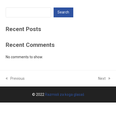
Search
Recent Posts
Recent Comments
No comments to show.
Previous
Next
previous
next
post:
post:
© 2022
Razmisli za koga glasaš